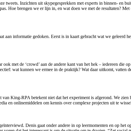
ze tweets. Inzichten uit skypegesprekken met experts in binnen- en bui
 pas. Hoe brengen we er lijn in, en wat doen we met de resultaten? Me
at aan informatie gedoken. Eerst is in kaart gebracht wat we geleerd h
r ook met de ‘crowd’ aan de andere kant van het hek – iedereen die op
spectief: wat kunnen we ermee in de praktijk? Wat daar uitkomt, vatten
van King-RPA betekent niet dat het experiment is afgerond. We zien he
edia en onlinemiddelen om kennis over complexe projecten uit te wissel
ïnterviewd. Denis gaat onder andere in op leermomenten en op het opge
 voren dat het interessant is om de situatie om te draaien. “Zet social