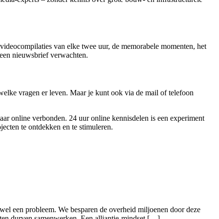
de videocompilaties van elke twee uur, de memorabele momenten, het
 een nieuwsbrief verwachten.
elke vragen er leven. Maar je kunt ook via de mail of telefoon
aar online verbonden. 24 uur online kennisdelen is een experiment
ecten te ontdekken en te stimuleren.
s wel een probleem. We besparen de overheid miljoenen door deze
eten durven samenwerken. Een alliantie-mindset […]