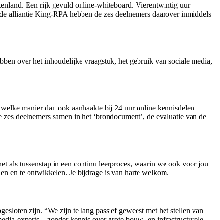
tenland. Een rijk gevuld online-whiteboard. Vierentwintig uur
t de alliantie King-RPA hebben de zes deelnemers daarover inmiddels
ebben over het inhoudelijke vraagstuk, het gebruik van sociale media,
 welke manier dan ook aanhaakte bij 24 uur online kennisdelen.
 de zes deelnemers samen in het ‘brondocument’, de evaluatie van de
t als tussenstap in een continu leerproces, waarin we ook voor jou
en en te ontwikkelen. Je bijdrage is van harte welkom.
sloten zijn. “We zijn te lang passief geweest met het stellen van
 media-experts – zonder kennis over grote bouw- en infrastructurele