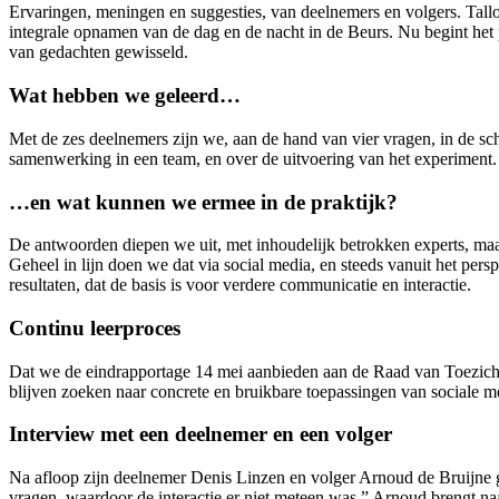
Ervaringen, meningen en suggesties, van deelnemers en volgers. Tallo
integrale opnamen van de dag en de nacht in de Beurs. Nu begint het
van gedachten gewisseld.
Wat hebben we geleerd…
Met de zes deelnemers zijn we, aan de hand van vier vragen, in de sch
samenwerking in een team, en over de uitvoering van het experiment.
…en wat kunnen we ermee in de praktijk?
De antwoorden diepen we uit, met inhoudelijk betrokken experts, maa
Geheel in lijn doen we dat via social media, en steeds vanuit het per
resultaten, dat de basis is voor verdere communicatie en interactie.
Continu leerproces
Dat we de eindrapportage 14 mei aanbieden aan de Raad van Toezicht 
blijven zoeken naar concrete en bruikbare toepassingen van sociale m
Interview met een deelnemer en een volger
Na afloop zijn deelnemer Denis Linzen en volger Arnoud de Bruijne ge
vragen, waardoor de interactie er niet meteen was.” Arnoud brengt naar