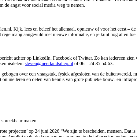
om de angst voor social media weg te nemen.
n.nl. Kijk, lees en beleef het allemaal, opnieuw of voor het eerst – 
t regelmatig aangevuld met nieuwe informatie, en je kunt nog af en toe
bericht achter op LinkedIn, Facebook of Twitter. Zo kan iedereen zien w
kennisdelen:
steven@neerlandsdiep.nl
of 06 – 24 85 54 63.
gebogen over een vraagstuk, fysiek afgesloten van de buitenwereld, m
online leren en delen van kennis van grote publieke bouw- en infraproj
bespreekbaar maken
ote projecten’ op 24 juni 2026 “We zijn te bescheiden, mensen. Dat i
jken Zwolle) raakt de kern van waarom we in de infrasector anders mo