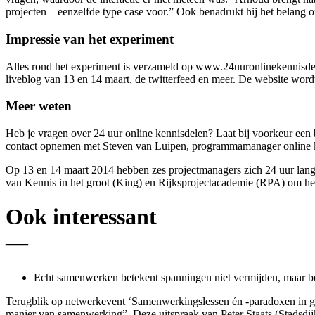
projecten – eenzelfde type case voor.” Ook benadrukt hij het belang 
Impressie van het experiment
Alles rond het experiment is verzameld op www.24uuronlinekennisdele
liveblog van 13 en 14 maart, de twitterfeed en meer. De website word
Meer weten
Heb je vragen over 24 uur online kennisdelen? Laat bij voorkeur een 
contact opnemen met Steven van Luipen, programmamanager online 
Op 13 en 14 maart 2014 hebben zes projectmanagers zich 24 uur lang 
van Kennis in het groot (King) en Rijksprojectacademie (RPA) om het 
Ook interessant
—
Echt samenwerken betekent spanningen niet vermijden, maar 
Terugblik op netwerkevent ‘Samenwerkingslessen én -paradoxen in gr
manier van samenwerking”. Deze uitspraak van Peter Staats (Stadsdi